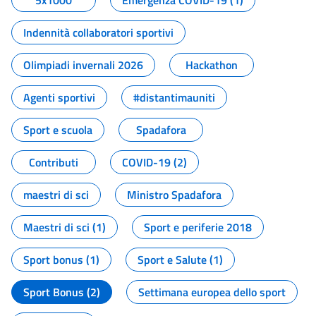
5x1000
Emergenza COVID-19 (1)
Indennità collaboratori sportivi
Olimpiadi invernali 2026
Hackathon
Agenti sportivi
#distantimauniti
Sport e scuola
Spadafora
Contributi
COVID-19 (2)
maestri di sci
Ministro Spadafora
Maestri di sci (1)
Sport e periferie 2018
Sport bonus (1)
Sport e Salute (1)
Sport Bonus (2)
Settimana europea dello sport