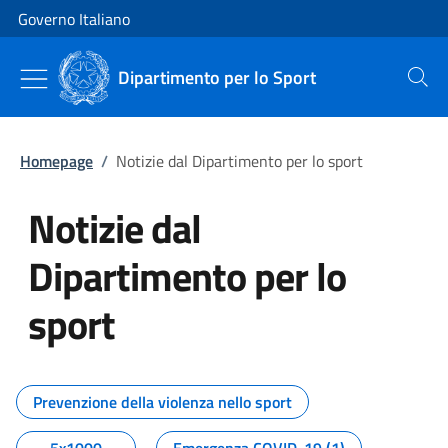
Vai al contenuto
Vai alla navigazione del sito
Governo Italiano
Dipartimento per lo Sport
Cerca
Homepage
/
Notizie dal Dipartimento per lo sport
Notizie dal
Dipartimento per lo
sport
Tutti i contenuti della pagina No
Prevenzione della violenza nello sport