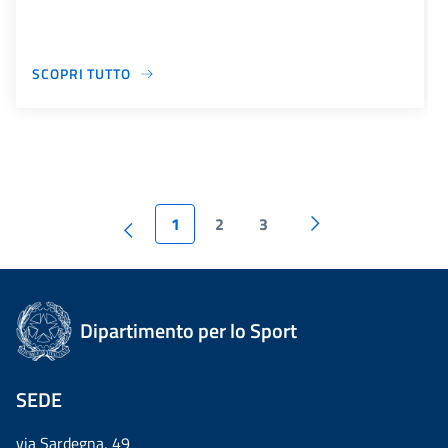
SCOPRI TUTTO
1
2
3
Dipartimento per lo Sport
SEDE
via Sardegna, 49