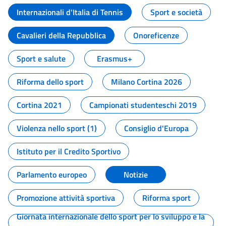
Internazionali d'Italia di Tennis
Sport e società
Cavalieri della Repubblica
Onoreficenze
Sport e salute
Erasmus+
Riforma dello sport
Milano Cortina 2026
Cortina 2021
Campionati studenteschi 2019
Violenza nello sport (1)
Consiglio d'Europa
Istituto per il Credito Sportivo
Parlamento europeo
Notizie
Promozione attività sportiva
Riforma sport
Giornata internazionale dello sport per lo sviluppo e la