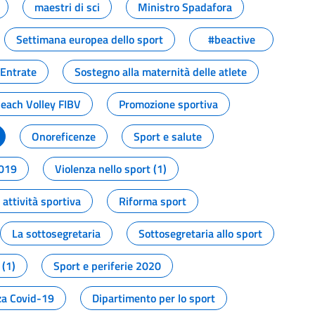
maestri di sci
Ministro Spadafora
Settimana europea dello sport
#beactive
 Entrate
Sostegno alla maternità delle atlete
Beach Volley FIBV
Promozione sportiva
Onoreficenze
Sport e salute
2019
Violenza nello sport (1)
attività sportiva
Riforma sport
La sottosegretaria
Sottosegretaria allo sport
 (1)
Sport e periferie 2020
a Covid-19
Dipartimento per lo sport