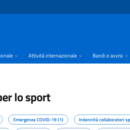
ionale
Attività internazionale
Bandi e avvisi
er lo sport
tizie dal Dipartimento per lo spor
Emergenza COVID-19 (1)
Indennità collaboratori sp