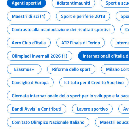
Agenti sportivi
#distantimauniti
Sport e scu
Maestri di sci (1)
Sport e periferie 2018
Spor
Contrasto alla manipolazione dei risultati sportivi
C
Aero Club d'Italia
ATP Finals di Torino
Interna
Olimpiadi Invernali 2026 (1)
Internazionali d'Italia d
Erasmus+
Riforma dello sport
Milano Cor
Consiglio d'Europa
Istituto per il Credito Sportivo
Giornata internazionale dello sport per lo sviluppo e la pac
Bandi Avvisi e Contributi
Lavoro sportivo
Av
Comitato Olimpico Nazionale Italiano
Maestri educa