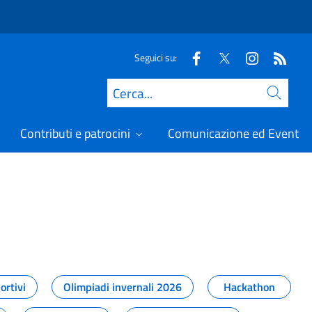
Seguici su:
Cerca
Contributi e patrocini
Comunicazione ed Eventi
t
ortivi
Olimpiadi invernali 2026
Hackathon