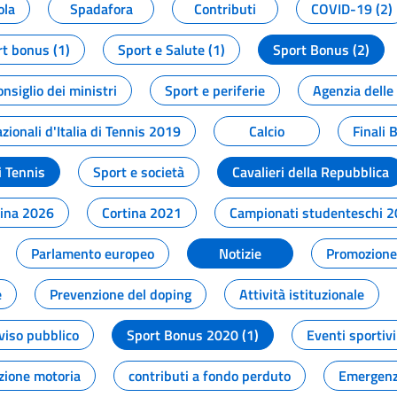
ola
Spadafora
Contributi
COVID-19 (2)
t bonus (1)
Sport e Salute (1)
Sport Bonus (2)
onsiglio dei ministri
Sport e periferie
Agenzia delle
zionali d'Italia di Tennis 2019
Calcio
Finali 
i Tennis
Sport e società
Cavalieri della Repubblica
tina 2026
Cortina 2021
Campionati studenteschi 
Parlamento europeo
Notizie
Promozione 
e
Prevenzione del doping
Attività istituzionale
viso pubblico
Sport Bonus 2020 (1)
Eventi sportivi
zione motoria
contributi a fondo perduto
Emergenz