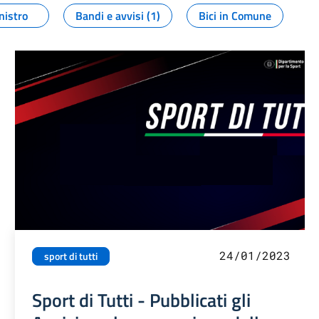
nistro
Bandi e avvisi (1)
Bici in Comune
24/01/2023
sport di tutti
Sport di Tutti - Pubblicati gli