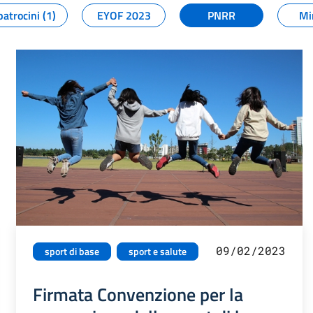
patrocini (1)
EYOF 2023
PNRR
Mi
09/02/2023
sport di base
sport e salute
Firmata Convenzione per la