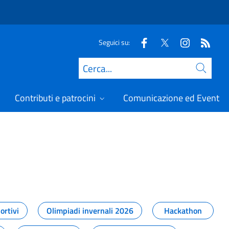
Seguici su:
Cerca
Contributi e patrocini
Comunicazione ed Eventi
t
ortivi
Olimpiadi invernali 2026
Hackathon