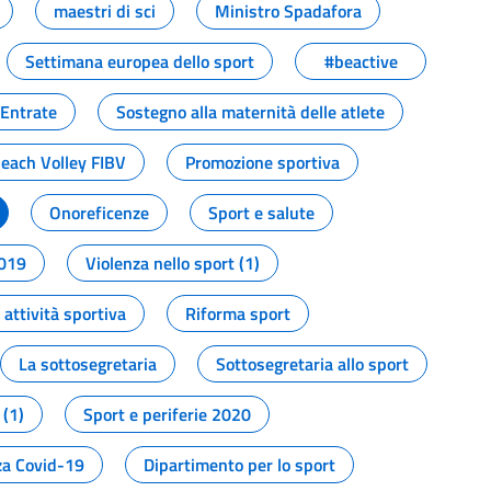
maestri di sci
Ministro Spadafora
Settimana europea dello sport
#beactive
 Entrate
Sostegno alla maternità delle atlete
Beach Volley FIBV
Promozione sportiva
Onoreficenze
Sport e salute
2019
Violenza nello sport (1)
attività sportiva
Riforma sport
La sottosegretaria
Sottosegretaria allo sport
 (1)
Sport e periferie 2020
a Covid-19
Dipartimento per lo sport