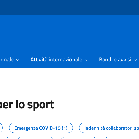
ionale
Attività internazionale
Bandi e avvisi
er lo sport
tizie dal Dipartimento per lo spor
Emergenza COVID-19 (1)
Indennità collaboratori sp