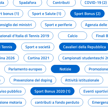
ola
Spadafora
Contributi
COVID-19 (2)
t bonus (1)
Sport e Salute (1)
Sport Bonus (2)
onsiglio dei ministri
Sport e periferie
Agenzia delle
zionali d'Italia di Tennis 2019
Calcio
Finali 
i Tennis
Sport e società
Cavalieri della Repubblica
tina 2026
Cortina 2021
Campionati studenteschi 
Parlamento europeo
Notizie
Promozione 
e
Prevenzione del doping
Attività istituzionale
viso pubblico
Sport Bonus 2020 (1)
Eventi sportivi
zione motoria
contributi a fondo perduto
Emergenz