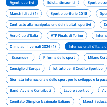
Agenti sportivi
#distantimauniti
Sport e scu
Maestri di sci (1)
Sport e periferie 2018
Spor
Contrasto alla manipolazione dei risultati sportivi
C
Aero Club d'Italia
ATP Finals di Torino
Interna
Olimpiadi Invernali 2026 (1)
Internazionali d'Italia d
Erasmus+
Riforma dello sport
Milano Cor
Consiglio d'Europa
Istituto per il Credito Sportivo
Giornata internazionale dello sport per lo sviluppo e la pac
Bandi Avvisi e Contributi
Lavoro sportivo
Av
Comitato Olimpico Nazionale Italiano
Maestri educa