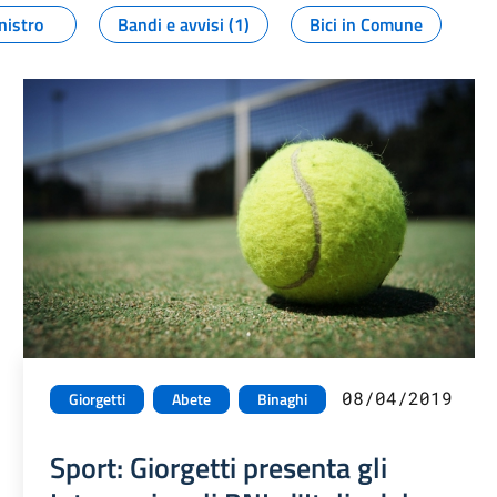
nistro
Bandi e avvisi (1)
Bici in Comune
08/04/2019
Giorgetti
Abete
Binaghi
Sport: Giorgetti presenta gli