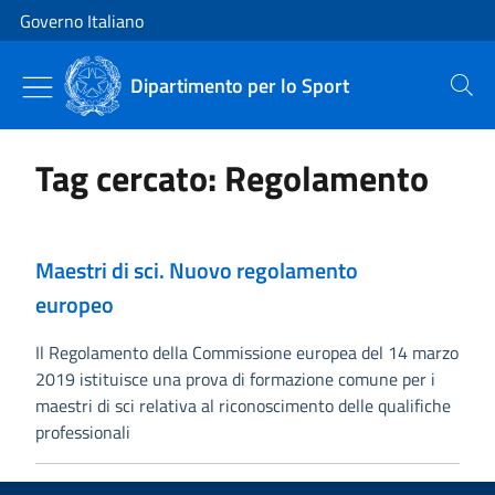
Vai al contenuto
Vai alla navigazione del sito
Governo Italiano
Dipartimento per lo Sport
Cerca
Tag cercato: Regolamento
Maestri di sci. Nuovo regolamento
europeo
Il Regolamento della Commissione europea del 14 marzo
2019 istituisce una prova di formazione comune per i
maestri di sci relativa al riconoscimento delle qualifiche
professionali