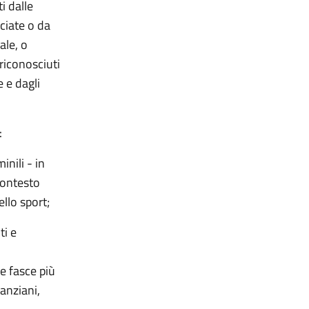
i dalle
ociate o da
ale, o
 riconosciuti
 e dagli
:
inili - in
 contesto
ello sport;
ti e
e fasce più
 anziani,