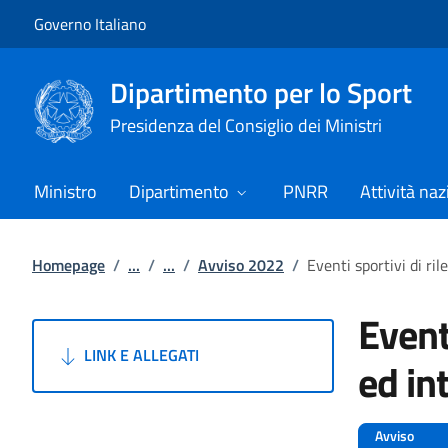
Vai al contenuto
Vai alla navigazione del sito
Governo Italiano
Dipartimento per lo Sport
Presidenza del Consiglio dei Ministri
Ministro
Dipartimento
PNRR
Attività naz
Homepage
/
...
/
...
/
Avviso 2022
/
Eventi sportivi di ri
Event
LINK E ALLEGATI
ed in
Avviso