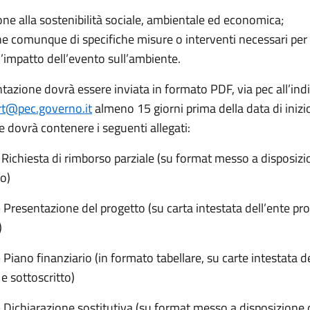
one alla sostenibilità sociale, ambientale ed economica;
e comunque di specifiche misure o interventi necessari per 
l’impatto dell’evento sull’ambiente.
azione dovrà essere inviata in formato PDF, via pec all’indi
rt@pec.governo.it
almeno 15 giorni prima della data di inizi
e dovrà contenere i seguenti allegati:
 Richiesta di rimborso parziale (su format messo a disposizi
o)
 Presentazione del progetto (su carta intestata dell’ente p
)
 Piano finanziario (in formato tabellare, su carte intestata d
e sottoscritto)
– Dichiarazione sostitutiva (su format messo a disposizione 