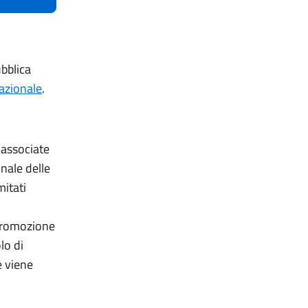
ubblica
nazionale
.
 associate
onale delle
mitati
i promozione
lo di
e viene