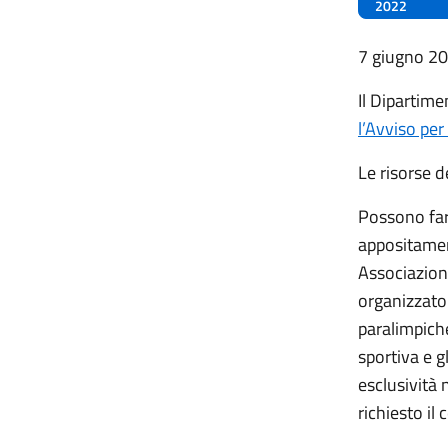
2022
7 giugno 2
Il Dipartime
l’Avviso per
Le risorse d
Possono far
appositament
Associazioni
organizzator
paralimpiche
sportiva e g
esclusività 
richiesto il 