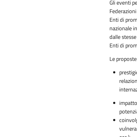
Gli eventi p
Federazioni 
Enti di prom
nazionale in
dalle stesse
Enti di pro
Le proposte 
prestigi
relazion
internaz
impatto
potenzia
coinvol
vulnerab