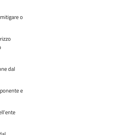
mitigare o
rizzo
o
one dal
roponente e
ell’ente
dal