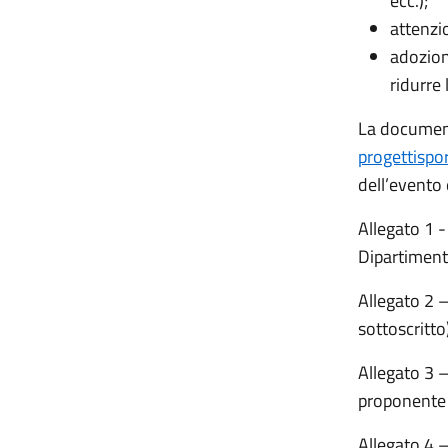
ecc.);
attenzi
adozion
ridurre 
La document
progettispo
dell’evento 
Allegato 1 -
Dipartiment
Allegato 2 –
sottoscritto
Allegato 3 –
proponente 
Allegato 4 