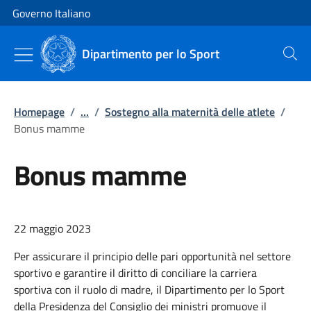
Vai al contenuto
Vai alla navigazione del sito
Governo Italiano
Dipartimento per lo Sport
Cerca
Homepage
/
...
/
Sostegno alla maternità delle atlete
/
Bonus mamme
Bonus mamme
22 maggio 2023
Per assicurare il principio delle pari opportunità nel settore
sportivo e garantire il diritto di conciliare la carriera
sportiva con il ruolo di madre, il Dipartimento per lo Sport
della Presidenza del Consiglio dei ministri promuove il