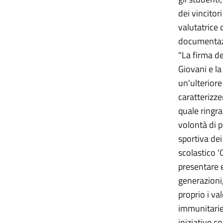
dei vincitor
valutatrice 
documentazio
"La firma de
Giovani e la
un'ulteriore
caratterizze
quale ringra
volontà di p
sportiva dei
scolastico '
presentare e
generazioni,
proprio i va
immunitarie
iniziative c