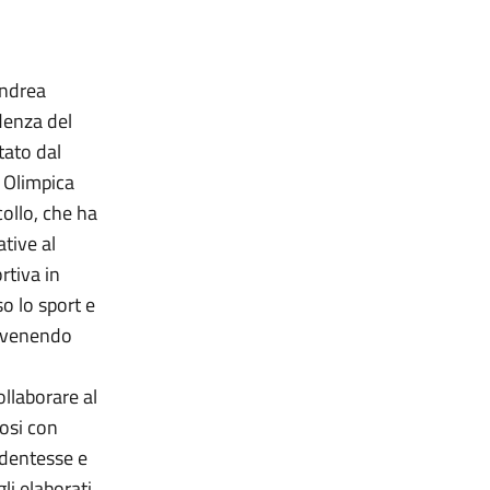
Andrea
idenza del
tato dal
 Olimpica
collo, che ha
tive al
rtiva in
so lo sport e
prevenendo
ollaborare al
dosi con
udentesse e
i elaborati