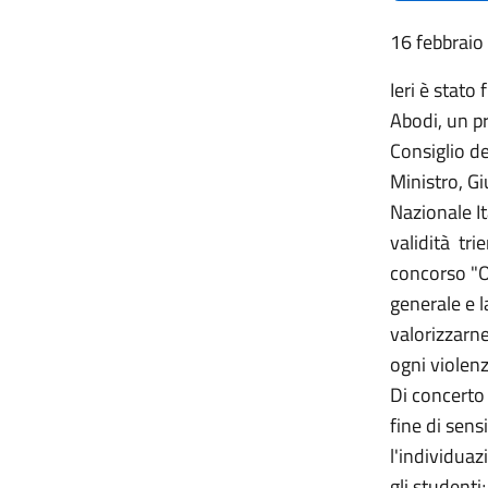
16 febbraio
Ieri è stato
Abodi, un pr
Consiglio de
Ministro, G
Nazionale It
validità tri
concorso "On
generale e l
valorizzarne 
ogni violenz
Di concerto 
fine di sens
l'individuaz
gli student