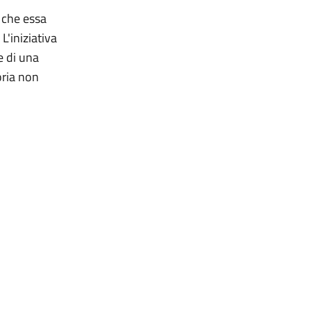
i che essa
L'iniziativa
e di una
oria non