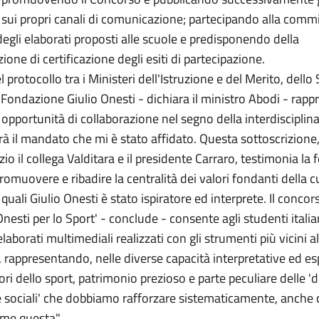
i sui propri canali di comunicazione; partecipando alla comm
degli elaborati proposti alle scuole e predisponendo della
ne di certificazione degli esiti di partecipazione.
l protocollo tra i Ministeri dell'Istruzione e del Merito, dello 
 Fondazione Giulio Onesti - dichiara il ministro Abodi - rapp
 opportunità di collaborazione nel segno della interdisciplina
rà il mandato che mi è stato affidato. Questa sottoscrizione,
zio il collega Valditara e il presidente Carraro, testimonia la 
romuovere e ribadire la centralità dei valori fondanti della c
 quali Giulio Onesti è stato ispiratore ed interprete. Il concor
Onesti per lo Sport' - conclude - consente agli studenti italia
laborati multimediali realizzati con gli strumenti più vicini a
 rappresentando, nelle diverse capacità interpretative ed es
lori dello sport, patrimonio prezioso e parte peculiare delle 'd
 sociali' che dobbiamo rafforzare sistematicamente, anche
ome questa".