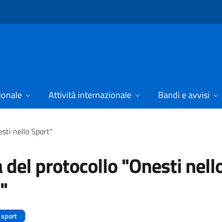
ionale
Attività internazionale
Bandi e avvisi
sti nello Sport"
 del protocollo "Onesti nell
"
 sport