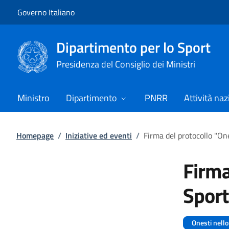
Vai al contenuto
Vai alla navigazione del sito
Governo Italiano
Dipartimento per lo Sport
Presidenza del Consiglio dei Ministri
Ministro
Dipartimento
PNRR
Attività naz
Homepage
/
Iniziative ed eventi
/
Firma del protocollo "One
Firma
Sport
Onesti nello