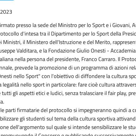
 2023
 firmato presso la sede del Ministro per lo Sport e i Giovani, 
otocollo d'intesa tra il Dipartimento per lo Sport della Pres
i Ministri, il Ministero dell'Istruzione e del Merito, rappresen
iuseppe Valditara, e la Fondazione Giulio Onesti - Accademia
aliana nella persona del presidente, Franco Carraro. Il Proto
ennale, prevede la promozione di un programma di azioni rela
esti nello Sport" con l'obiettivo di diffondere la cultura spo
a legalità nello sport in particolare: fare cioè cultura attraver
tutti gli aspetti etici e ludici, senza tralasciare il fair play, 
a.
le parti firmatarie del protocollo si impegneranno quindi a c
ibilizzare gli studenti sul tema della cultura sportiva attivan
ione dell'argomento sul quale si intende sensibilizzare le st
i; promuovendo il Concorso e pubblicando successivamente gl