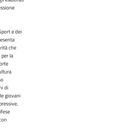
issione
Sport e dei
resenta
rità che
 per la
forte
ultura
so
ni di
lle giovani
pressive,
ifese
 con