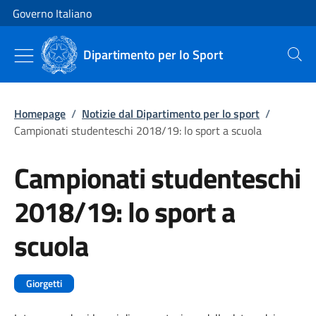
Vai al contenuto
Vai alla navigazione del sito
Governo Italiano
Dipartimento per lo Sport
Cerca
Homepage
/
Notizie dal Dipartimento per lo sport
/
Campionati studenteschi 2018/19: lo sport a scuola
Campionati studenteschi
2018/19: lo sport a
scuola
Giorgetti