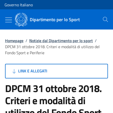
Vai al contenuto
Vai alla navigazione del sito
Governo Italiano
Dipartimento per lo Sport
Cerca
Homepage
/
Notizie dal Dipartimento per lo sport
/
DPCM 31 ottobre 2018. Criteri e modalità di utilizzo del
Fondo Sport e Periferie
LINK E ALLEGATI
DPCM 31 ottobre 2018.
Criteri e modalità di
utilizzo del Fondo Sport