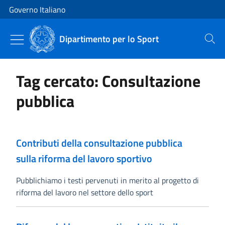
Vai al contenuto
Vai alla navigazione del sito
Governo Italiano
Dipartimento per lo Sport
Cerca
Tag cercato: Consultazione
pubblica
Contributi della consultazione pubblica
sulla riforma del lavoro sportivo
Pubblichiamo i testi pervenuti in merito al progetto di
riforma del lavoro nel settore dello sport