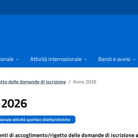
ionale
Attività internazionale
Bandi e avvisi
tto delle domande di iscrizione
/
Anno 2026
 2026
ionale attività sportive dilettantistiche
ti di accoglimento/rigetto delle domande di iscrizione a