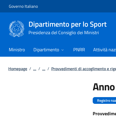
Vai al contenuto
Vai alla navigazione del sito
Governo Italiano
Dipartimento per lo Sport
Presidenza del Consiglio dei Ministri
Ministro
Dipartimento
PNRR
Attività naz
Homepage
/
...
/
...
/
Provvedimenti di accoglimento e rige
Anno
Registro naz
Provvedimen