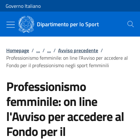
Vai al contenuto
Vai alla navigazione del sito
Governo Italiano
Dipartimento per lo Sport
Cerca
Homepage
/
...
/
...
/
Avviso precedente
/
Professionismo femminile: on line l'Avviso per accedere al
Fondo per il professionismo negli sport femminili
Professionismo
femminile: on line
l'Avviso per accedere al
Fondo per il