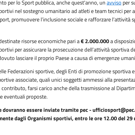
ento per lo Sport pubblica, anche quest'anno, un
avviso
per su
ortivi nel sostegno umanitario ad atleti e team tecnici per a
 sport, promuovere l’inclusione sociale e rafforzare l’attività 
destinate risorse economiche pari a
€ 2.000.000
a disposizi
ortivi per assicurare la prosecuzione dell’attività sportiva deg
ovuto lasciare il proprio Paese a causa di emergenze umani
lle Federazioni sportive, degli Enti di promozione sportiva e
portive associate, quali unici soggetti ammessi alla presenta
contributo, farsi carico anche della trasmissione al Diparti
le eventuali proposte.
 dovranno essere inviate tramite pec - ufficiosport@pec
mente dagli Organismi sportivi, entro le ore 12.00 del 29