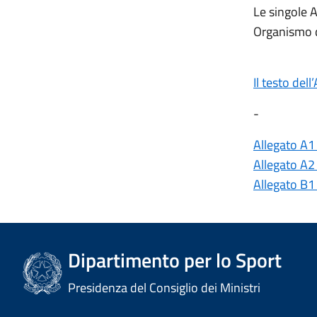
Le singole A
Organismo d
Il testo dell
-
Allegato A1
Allegato A2 
Allegato B1
Dipartimento per lo Sport
Presidenza del Consiglio dei Ministri