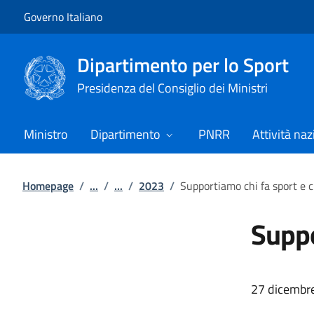
Vai al contenuto
Vai alla navigazione del sito
Governo Italiano
Dipartimento per lo Sport
Presidenza del Consiglio dei Ministri
Ministro
Dipartimento
PNRR
Attività naz
Homepage
/
...
/
...
/
2023
/
Supportiamo chi fa sport e c
Suppo
27 dicembr