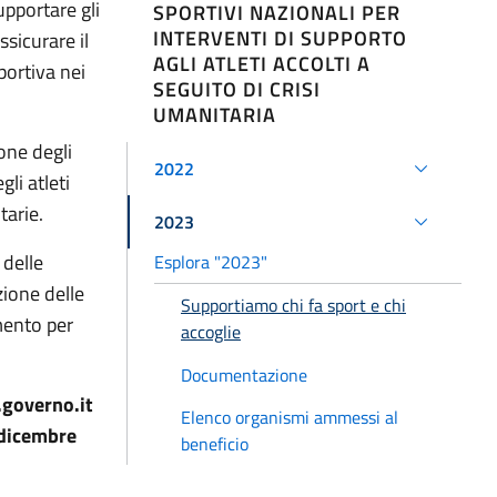
pportare gli
SPORTIVI NAZIONALI PER
INTERVENTI DI SUPPORTO
ssicurare il
AGLI ATLETI ACCOLTI A
sportiva nei
SEGUITO DI CRISI
UMANITARIA
one degli
2022
li atleti
tarie.
2023
 delle
Esplora "2023"
zione delle
Supportiamo chi fa sport e chi
mento per
accoglie
Documentazione
.governo.it
Elenco organismi ammessi al
 dicembre
beneficio