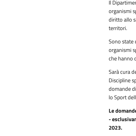
Il Dipartim
organismi sp
diritto allo
territori.
Sono state 
organismi sp
che hanno d
Sarà cura de
Discipline s
domande di 
lo
S
port del
Le domande
- esclusiva
2023.