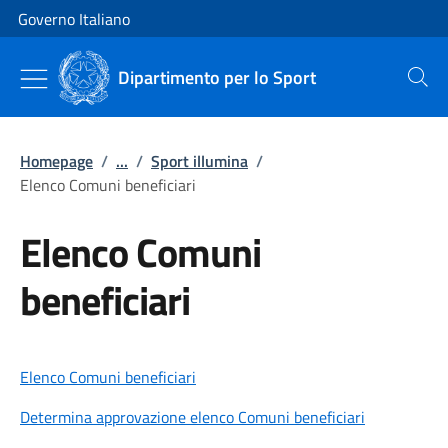
Vai al contenuto
Vai alla navigazione del sito
Governo Italiano
Dipartimento per lo Sport
Cerca
Homepage
/
...
/
Sport illumina
/
Elenco Comuni beneficiari
Elenco Comuni
beneficiari
Elenco Comuni beneficiari
Determina approvazione elenco Comuni beneficiari