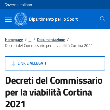
Vai al contenuto
Vai alla navigazione del sito
Governo Italiano
Dipartimento per lo Sport
Cerca
Homepage
/
...
/
Documentazione
/
Decreti del Commissario per la viabilità Cortina 2021
LINK E ALLEGATI
Decreti del Commissario
per la viabilità Cortina
2021