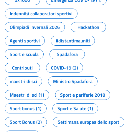
5x1000
Emergenza COVID-19 (1)
Indennità collaboratori sportivi
Olimpiadi invernali 2026
Hackathon
Agenti sportivi
#distantimauniti
Sport e scuola
Spadafora
Contributi
COVID-19 (2)
maestri di sci
Ministro Spadafora
Maestri di sci (1)
Sport e periferie 2018
Sport bonus (1)
Sport e Salute (1)
Sport Bonus (2)
Settimana europea dello sport