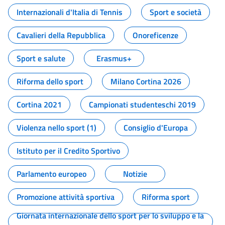
Internazionali d'Italia di Tennis
Sport e società
Cavalieri della Repubblica
Onoreficenze
Sport e salute
Erasmus+
Riforma dello sport
Milano Cortina 2026
Cortina 2021
Campionati studenteschi 2019
Violenza nello sport (1)
Consiglio d'Europa
Istituto per il Credito Sportivo
Parlamento europeo
Notizie
Promozione attività sportiva
Riforma sport
Giornata internazionale dello sport per lo sviluppo e la