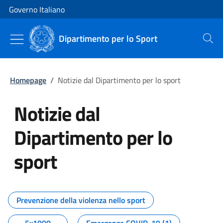
Vai al contenuto
Vai alla navigazione del sito
Governo Italiano
Dipartimento per lo Sport
Cerca
Homepage
/
Notizie dal Dipartimento per lo sport
Notizie dal
Dipartimento per lo
sport
Tutti i contenuti della pagina No
Prevenzione della violenza nello sport