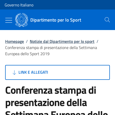
Vai al contenuto
Vai alla navigazione del sito
Governo Italiano
Dipartimento per lo Sport
Cerca
Homepage
/
Notizie dal Dipartimento per lo sport
/
Conferenza stampa di presentazione della Settimana
Europea dello Sport 2019
LINK E ALLEGATI
Conferenza stampa di
presentazione della
Settimana Europea dello