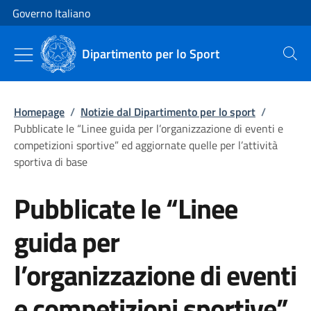
Vai al contenuto
Vai alla navigazione del sito
Governo Italiano
Dipartimento per lo Sport
Cerca
Homepage
/
Notizie dal Dipartimento per lo sport
/
Pubblicate le “Linee guida per l’organizzazione di eventi e
competizioni sportive” ed aggiornate quelle per l’attività
sportiva di base
Pubblicate le “Linee
guida per
l’organizzazione di eventi
e competizioni sportive”