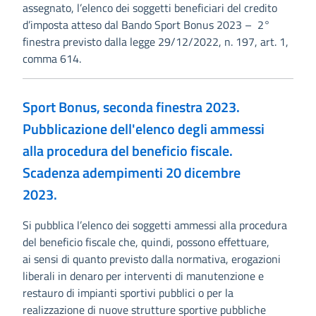
assegnato, l’elenco dei soggetti beneficiari del credito
d’imposta atteso dal Bando Sport Bonus 2023 – 2°
finestra previsto dalla legge 29/12/2022, n. 197, art. 1,
comma 614.
Sport Bonus, seconda finestra 2023.
Pubblicazione dell'elenco degli ammessi
alla procedura del beneficio fiscale.
Scadenza adempimenti 20 dicembre
2023.
Si pubblica l’elenco dei soggetti ammessi alla procedura
del beneficio fiscale che, quindi, possono effettuare,
ai sensi di quanto previsto dalla normativa, erogazioni
liberali in denaro per interventi di manutenzione e
restauro di impianti sportivi pubblici o per la
realizzazione di nuove strutture sportive pubbliche