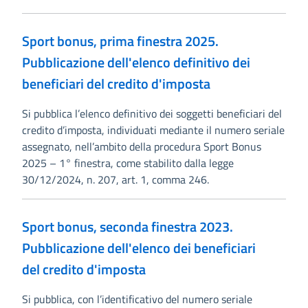
Sport bonus, prima finestra 2025.
Pubblicazione dell'elenco definitivo dei
beneficiari del credito d'imposta
Si pubblica l’elenco definitivo dei soggetti beneficiari del
credito d’imposta, individuati mediante il numero seriale
assegnato, nell’ambito della procedura Sport Bonus
2025 – 1° finestra, come stabilito dalla legge
30/12/2024, n. 207, art. 1, comma 246.
Sport bonus, seconda finestra 2023.
Pubblicazione dell'elenco dei beneficiari
del credito d'imposta
Si pubblica, con l’identificativo del numero seriale