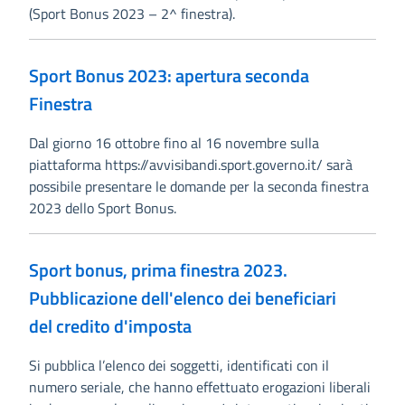
(Sport Bonus 2023 – 2^ finestra).
Sport Bonus 2023: apertura seconda
Finestra
Dal giorno 16 ottobre fino al 16 novembre sulla
piattaforma https://avvisibandi.sport.governo.it/ sarà
possibile presentare le domande per la seconda finestra
2023 dello Sport Bonus.
Sport bonus, prima finestra 2023.
Pubblicazione dell'elenco dei beneficiari
del credito d'imposta
Si pubblica l’elenco dei soggetti, identificati con il
numero seriale, che hanno effettuato erogazioni liberali