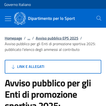
Vai al contenuto
Vai alla navigazione del sito
Governo Italiano
Dipartimento per lo Sport
Cerca
Homepage
/
...
/
Avviso pubblico EPS 2025
/
Avviso pubblico per gli Enti di promozione sportiva 2025:
pubblicato l’elenco degli ammessi al contributo
LINK E ALLEGATI
Avviso pubblico per gli
Enti di promozione
sportiva 2025: