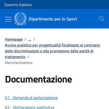
Vai al contenuto
Vai alla navigazione del sito
Governo Italiano
Dipartimento per lo Sport
Cerca
Homepage
/
...
/
Avviso pubblico per progettualità finalizzate al contrasto
delle discriminazioni e alla promozione della parità di
trattamento
/
Documentazione
Documentazione
A1 - Domanda di partecipazione
A2 - Dichiarazione sostitutiva