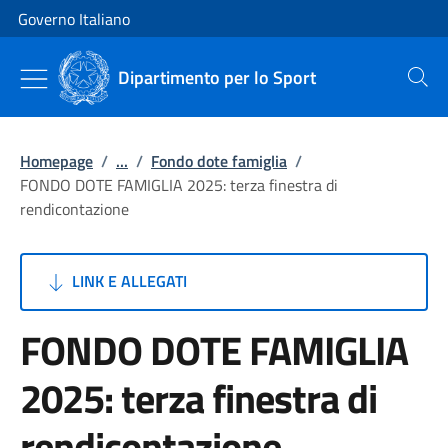
Vai al contenuto
Vai alla navigazione del sito
Governo Italiano
Dipartimento per lo Sport
Cerca
Homepage
/
...
/
Fondo dote famiglia
/
FONDO DOTE FAMIGLIA 2025: terza finestra di
rendicontazione
LINK E ALLEGATI
FONDO DOTE FAMIGLIA
2025: terza finestra di
rendicontazione