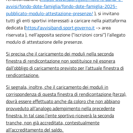
avvisi/fondo-dote-famiglia/fondo-dote-famiglia-2025-
pubblicato-modulo-attestazione-presenze/
), si invitano
tutti gli enti sportivi interessati a caricare nella piattaforma
dedicata (
https://avvisibandi.sport.governo.it
-> area
riservata ), nell’apposita sezione (“iscrizioni corsi”) l’allegato
modulo di attestazione delle presenze.
Si precisa che il caricamento dei moduli nella seconda
finestra di rendicontazione non sostituisce né esonera
dall’obbligo di caricamento previsto per l’attuale finestra di
rendicontazione.
Si segnala, inoltre, che il caricamento dei moduli in
corrispondenza di questa finestra di rendicontazione (terza),
dovrà essere effettuato anche da coloro che non abbiano
provveduto all’analogo adempimento nella precedente
finestra. In tal caso l’ente sportivo riceverà la seconda
tranche, non già accreditata, contestualmente
all’accreditamento del saldo.