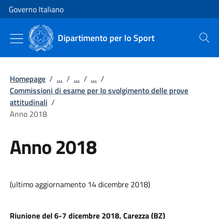
Vai al contenuto
Vai alla navigazione del sito
Governo Italiano
Dipartimento per lo Sport
Cerca
Homepage
/
...
/
...
/
...
/
Commissioni di esame per lo svolgimento delle prove
attitudinali
/
Anno 2018
Anno 2018
(ultimo aggiornamento 14 dicembre 2018)
Riunione del 6-7 dicembre 2018, Carezza (BZ)