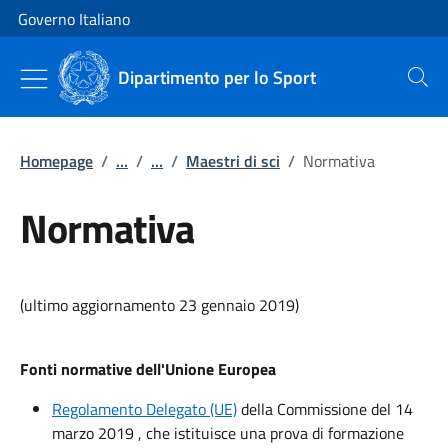
Vai al contenuto
Vai alla navigazione del sito
Governo Italiano
Dipartimento per lo Sport
Cerca
Homepage
/
...
/
...
/
Maestri di sci
/
Normativa
Normativa
(ultimo aggiornamento 23 gennaio 2019)
Fonti normative dell'Unione Europea
Regolamento Delegato (UE)
della Commissione del 14
marzo 2019 , che istituisce una prova di formazione