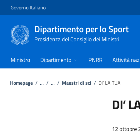
Vai al contenuto
Vai alla navigazione del sito
Governo Italiano
Dipartimento per lo Sport
Presidenza del Consiglio dei Ministri
Ministro
Dipartimento
PNRR
Attività naz
Homepage
/
...
/
...
/
Maestri di sci
/
DI’ LA TUA
DI’ L
12 ottobre