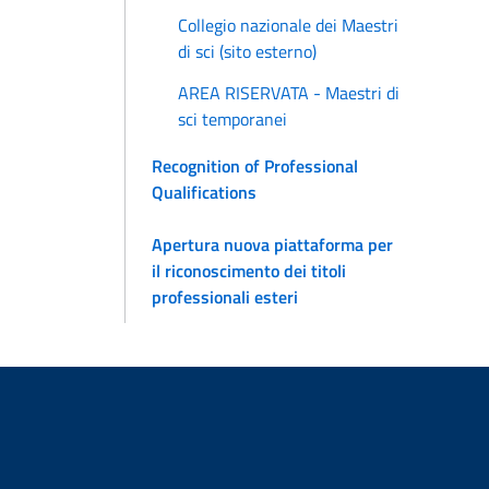
Collegio nazionale dei Maestri
di sci (sito esterno)
AREA RISERVATA - Maestri di
sci temporanei
Recognition of Professional
Qualifications
Apertura nuova piattaforma per
il riconoscimento dei titoli
professionali esteri