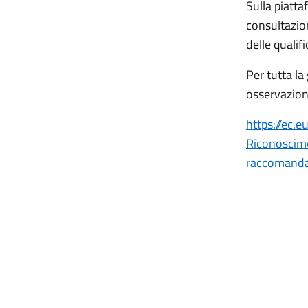
Sulla piatt
consultazi
delle qualif
Per tutta la
osservazioni
https://ec.
Riconoscime
raccomanda