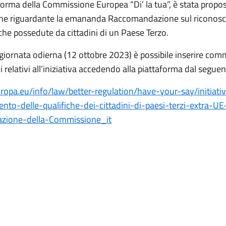
aforma della Commissione Europea “Di’ la tua”, è stata propo
one riguardante la emananda Raccomandazione sul riconos
iche possedute da cittadini di un Paese Terzo.
 giornata odierna (12 ottobre 2023) è possibile inserire com
 relativi all’iniziativa accedendo alla piattaforma dal seguent
europa.eu/info/law/better-regulation/have-your-say/initiat
nto-delle-qualifiche-dei-cittadini-di-paesi-terzi-extra-UE
zione-della-Commissione_it