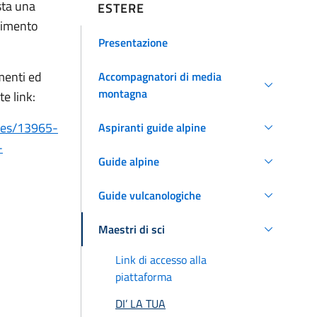
sta una
ESTERE
cimento
Presentazione
menti ed
Accompagnatori di media
montagna
e link:
ives/13965-
Aspiranti guide alpine
-
Guide alpine
Guide vulcanologiche
Maestri di sci
Link di accesso alla
piattaforma
DI’ LA TUA