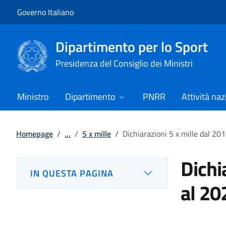
Vai al contenuto
Vai alla navigazione del sito
Governo Italiano
Dipartimento per lo Sport
Presidenza del Consiglio dei Ministri
Ministro
Dipartimento
PNRR
Attività naz
Homepage
/
...
/
5 x mille
/
Dichiarazioni 5 x mille dal 20
Dichi
IN QUESTA PAGINA
al 20