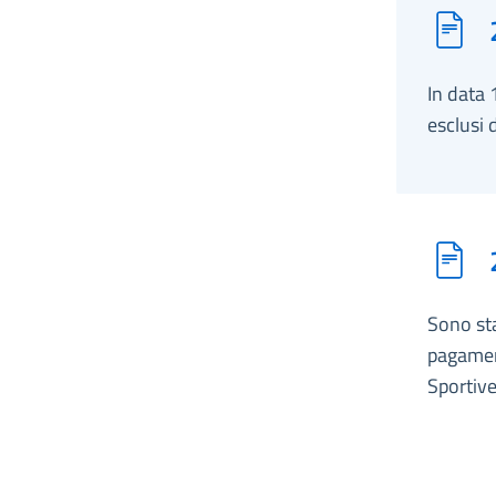
In data 
esclusi d
Sono sta
pagament
Sportive