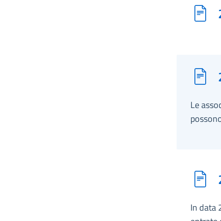
Le assoc
possono 
In data 