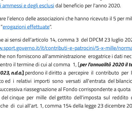
i ammessi e degli esclusi
dal beneficio per l'anno 2020.
re l’elenco delle associazioni che hanno ricevuto il 5 per mi
 “
erogazioni effettuate
".
che ai sensi dell’articolo 14, comma 3 del DPCM 23 luglio 20
.sport.governo.it/it/contributi-e-patrocini/5-x-mille/norma
che non forniscono all'amministrazione erogatrice i dati nece
ntro il termine di cui al comma 1, [
per l’annualità 2020 il 
23, n.d.a.
]
perdono il diritto a percepire il contributo per 
to ed i relativi importi sono versati all'entrata del bilanci
a successiva riassegnazione al Fondo corrispondente a quota
o del cinque per mille del gettito dell'imposta sul reddito 
iche di cui all'art. 1, comma 154 della legge 23 dicembre 20