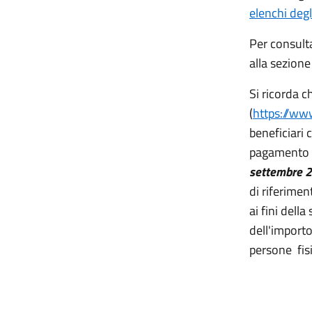
elenchi degl
Per consulta
alla sezione
Si ricorda 
(
https://www
beneficiari 
pagamento e
settembre 20
di riferimen
ai fini dell
dell'import
persone fis