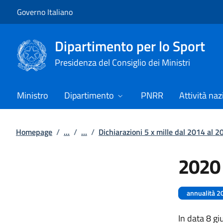
Vai al contenuto
Vai alla navigazione del sito
Governo Italiano
Dipartimento per lo Sport
Presidenza del Consiglio dei Ministri
Ministro
Dipartimento
PNRR
Attività naz
Homepage
/
...
/
...
/
Dichiarazioni 5 x mille dal 2014 al 2
2020
annualità 2
In data 8 gi