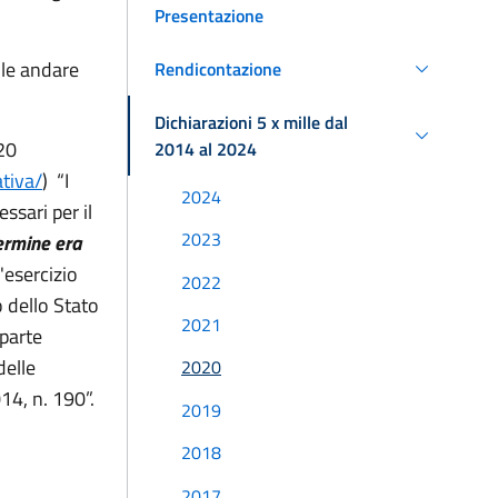
Presentazione
lle andare
Rendicontazione
Dichiarazioni 5 x mille dal
20
2014 al 2024
tiva/
) “I
2024
ssari per il
2023
termine era
l'esercizio
2022
o dello Stato
2021
 parte
delle
2020
14, n. 190”.
2019
2018
2017