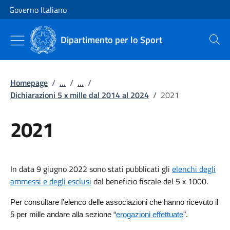
Vai al contenuto
Vai alla navigazione del sito
Governo Italiano
Dipartimento per lo Sport
Cerca
Homepage
/
...
/
...
/
Dichiarazioni 5 x mille dal 2014 al 2024
/
2021
2021
In data 9 giugno 2022 sono stati pubblicati gli
elenchi degli
ammessi e degli esclusi
dal beneficio fiscale del 5 x 1000.
Per consultare l’elenco delle associazioni che hanno ricevuto il
5 per mille andare alla sezione “
erogazioni effettuate
".