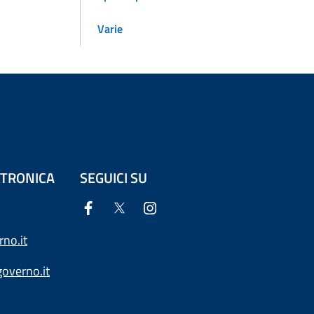
Varie
ETTRONICA
SEGUICI SU
no.it
overno.it