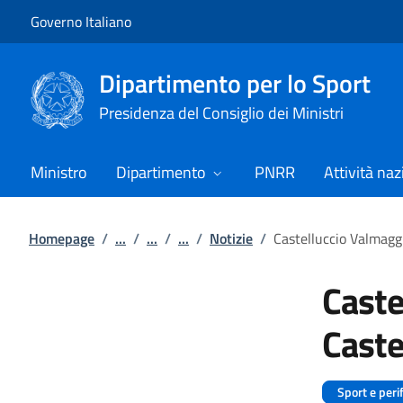
Vai al contenuto
Vai alla navigazione del sito
Governo Italiano
Dipartimento per lo Sport
Presidenza del Consiglio dei Ministri
Ministro
Dipartimento
PNRR
Attività naz
Homepage
/
...
/
...
/
...
/
Notizie
/
Castelluccio Valmaggi
Caste
Caste
Sport e peri