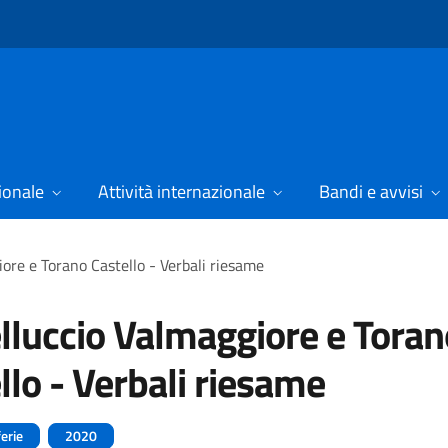
ionale
Attività internazionale
Bandi e avvisi
ore e Torano Castello - Verbali riesame
lluccio Valmaggiore e Toran
llo - Verbali riesame
ferie
2020