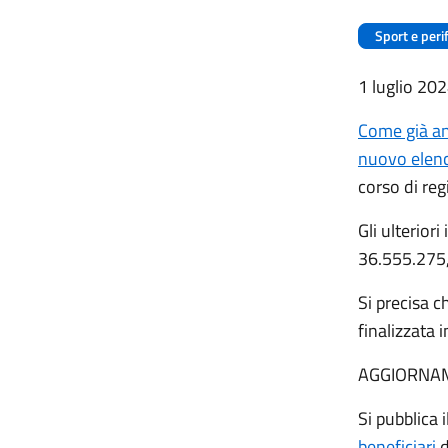
Sport e peri
1 luglio 20
Come già an
nuovo elenc
corso di reg
Gli ulterior
36.555.275
Si precisa 
finalizzata 
AGGIORNAM
Si pubblica i
beneficiari
d