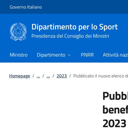
Vai al contenuto
Vai alla navigazione del sito
Governo Italiano
Dipartimento per lo Sport
Presidenza del Consiglio dei Ministri
Ministro
Dipartimento
PNRR
Attività naz
Homepage
/
...
/
...
/
2023
/
Pubblicato il nuovo elenco de
Pubbl
benef
2023