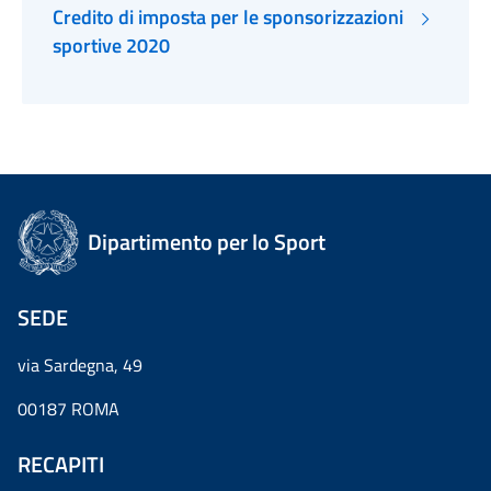
Credito di imposta per le sponsorizzazioni
sportive 2020
Dipartimento per lo Sport
SEDE
via Sardegna, 49
00187 ROMA
RECAPITI