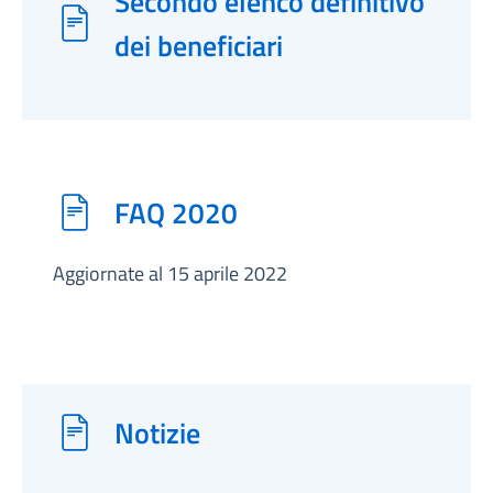
Secondo elenco definitivo
dei beneficiari
FAQ 2020
Aggiornate al 15 aprile 2022
Notizie