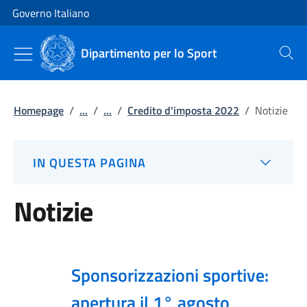
Vai al contenuto
Vai alla navigazione del sito
Governo Italiano
Dipartimento per lo Sport
Cerca
Homepage
/
...
/
...
/
Credito d'imposta 2022
/
Notizie
IN QUESTA PAGINA
Notizie
Sponsorizzazioni sportive:
apertura il 1° agosto