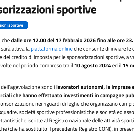
orizzazioni sportive
ioni sportive
a che
dalle ore 12.00 del 17 febbraio 2026 fino alle ore 23
sarà attiva la
piattaforma online
che consente di inviare l
e del credito di imposta per le sponsorizzazioni sportive, a v
svolte nel periodo compreso tra il
10 agosto 2024
ed il
15 n
i dell’agevolazione sono i
lavoratori autonomi, le imprese e 
iali che hanno effettuato investimenti in campagne pubb
ponsorizzazioni, nei riguardi di leghe che organizzano campi
squadre, società sportive professionistiche e società ed asso
ettantistiche iscritte al Registro nazionale delle attività sport
iche (che ha sostituito il precedente Registro CONI), in prese