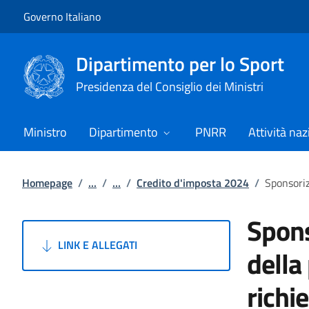
Vai al contenuto
Vai alla navigazione del sito
Governo Italiano
Dipartimento per lo Sport
Presidenza del Consiglio dei Ministri
Ministro
Dipartimento
PNRR
Attività naz
Homepage
/
...
/
...
/
Credito d'imposta 2024
/
Sponsoriz
Spons
LINK E ALLEGATI
della
richi