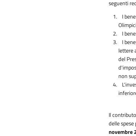
seguenti req
I benef
Olimpici
I benefi
I benefi
lettere 
del Pre
d'impos
non supe
L'inves
inferior
Il contribut
delle spese 
novembre 