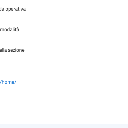
ida operativa
 modalità
ella sezione
it/home/