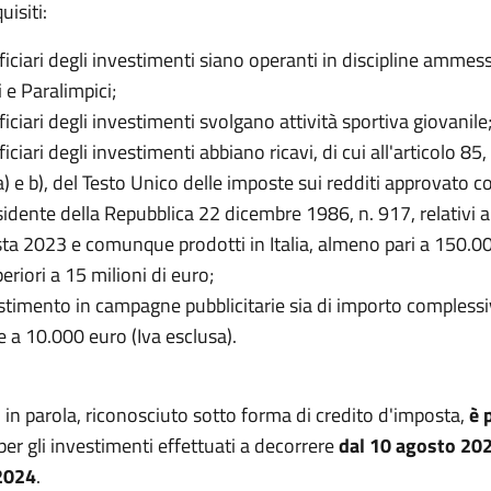
uisiti:
iciari degli investimenti siano operanti in discipline ammess
 e Paralimpici;
ciari degli investimenti svolgano attività sportiva giovanile
ciari degli investimenti abbiano ricavi, di cui all'articolo 8
a) e b), del Testo Unico delle imposte sui redditi approvato 
sidente della Repubblica 22 dicembre 1986, n. 917, relativi a
ta 2023 e comunque prodotti in Italia, almeno pari a 150.0
riori a 15 milioni di euro;
timento in campagne pubblicitarie sia di importo compless
e a 10.000 euro (Iva esclusa).
o in parola, riconosciuto sotto forma di credito d'imposta,
è 
per gli investimenti effettuati a decorrere
dal 10 agosto 202
2024
.