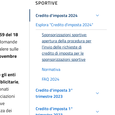
SPORTIVE
Credito d'imposta 2024
Esplora "Credito d'imposta 2024"
.59 del 18
Sponsorizzazioni sportive:
apertura della procedura per
e domande
l’invio delle richieste di
alere sulle
credito di imposta per le
ovembre
sponsorizzazioni sportive
Normativa
gli enti
FAQ 2024
licitarie
,
onati
Credito d'imposta 3°
ciazioni
trimestre 2023
ive
Credito d'imposta 1°
nza dei
trimestre 2023