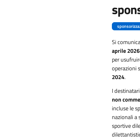
spons
sponsorizzaz
Si comunic
aprile 2026
per usufruir
operazioni 
2024
.
I destinatar
non commerc
incluse le s
nazionali a 
sportive dil
dilettantist