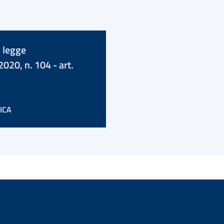
 legge
020, n. 104 - art.
ICA