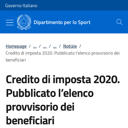
Vai al contenuto
Vai alla navigazione del sito
Governo Italiano
Dipartimento per lo Sport
Cerca
Homepage
/
...
/
...
/
...
/
Notizie
/
Credito di imposta 2020. Pubblicato l’elenco provvisorio dei
beneficiari
Credito di imposta 2020.
Pubblicato l’elenco
provvisorio dei
beneficiari