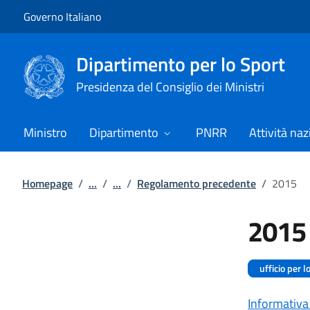
Vai al contenuto
Vai alla navigazione del sito
Governo Italiano
Dipartimento per lo Sport
Presidenza del Consiglio dei Ministri
Ministro
Dipartimento
PNRR
Attività naz
Homepage
/
...
/
...
/
Regolamento precedente
/
2015
2015
ufficio per l
Informativa 