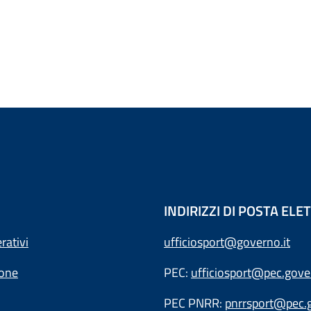
INDIRIZZI DI POSTA EL
rativi
ufficiosport@governo.it
ione
PEC:
ufficiosport@pec.gover
PEC PNRR:
pnrrsport@pec.g