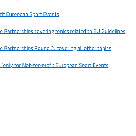
fit European Sport Events
ve Partnerships covering topics related to EU Guidelines
e Partnerships Round 2, covering all other topics
, (only for Not-for-profit European Sport Events