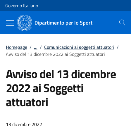
Vai al contenuto
Vai alla navigazione del sito
Governo Italiano
Dipartimento per lo Sport
Cerca
Homepage
/
...
/
Comunicazioni ai soggetti attuatori
/
Avviso del 13 dicembre 2022 ai Soggetti attuatori
Avviso del 13 dicembre
2022 ai Soggetti
attuatori
13 dicembre 2022