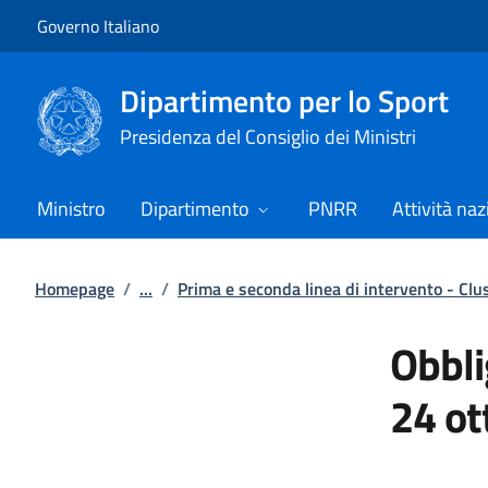
Vai al contenuto
Vai alla navigazione del sito
Governo Italiano
Dipartimento per lo Sport
Presidenza del Consiglio dei Ministri
Ministro
Dipartimento
PNRR
Attività naz
Homepage
/
...
/
Prima e seconda linea di intervento - Clu
Obbli
24 ot