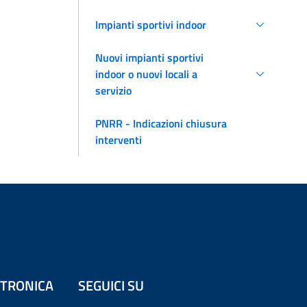
Impianti sportivi indoor
Nuovi impianti sportivi
indoor o nuovi locali a
servizio
PNRR - Indicazioni chiusura
interventi
ETTRONICA
SEGUICI SU