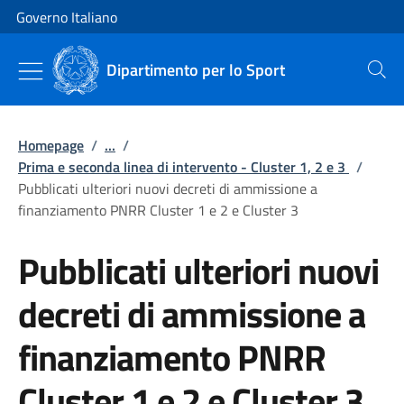
Vai al contenuto
Vai alla navigazione del sito
Governo Italiano
Dipartimento per lo Sport
Cerca
Homepage
/
...
/
Prima e seconda linea di intervento - Cluster 1, 2 e 3
/
Pubblicati ulteriori nuovi decreti di ammissione a
finanziamento PNRR Cluster 1 e 2 e Cluster 3
Pubblicati ulteriori nuovi
decreti di ammissione a
finanziamento PNRR
Cluster 1 e 2 e Cluster 3