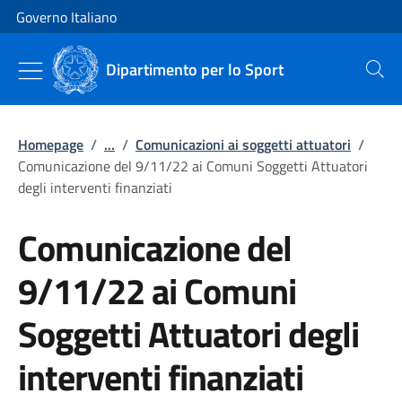
Vai al contenuto
Vai alla navigazione del sito
Governo Italiano
Dipartimento per lo Sport
Cerca
Homepage
/
...
/
Comunicazioni ai soggetti attuatori
/
Comunicazione del 9/11/22 ai Comuni Soggetti Attuatori
degli interventi finanziati
Comunicazione del
9/11/22 ai Comuni
Soggetti Attuatori degli
interventi finanziati