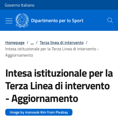
Vai al contenuto
Vai alla navigazione del sito
Governo Italiano
Dipartimento per lo Sport
Cerca
Homepage
/
...
/
Terza linea di intervento
/
Intesa istituzionale per la Terza Linea di intervento -
Aggiornamento
Intesa istituzionale per la
Terza Linea di intervento
- Aggiornamento
Image by manseok Kim from Pixabay