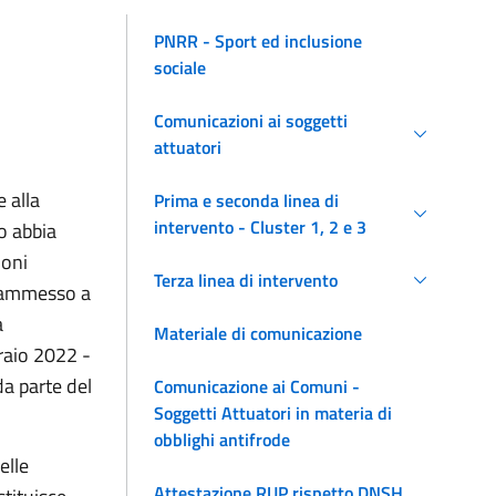
PNRR - Sport ed inclusione
sociale
Comunicazioni ai soggetti
attuatori
 alla
Prima e seconda linea di
intervento - Cluster 1, 2 e 3
o abbia
ioni
Terza linea di intervento
o ammesso a
a
Materiale di comunicazione
braio 2022 -
a parte del
Comunicazione ai Comuni -
Soggetti Attuatori in materia di
obblighi antifrode
elle
Attestazione RUP rispetto DNSH