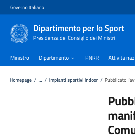
Vai al contenuto
Vai alla navigazione del sito
Governo Italiano
Dipartimento per lo Sport
Presidenza del Consiglio dei Ministri
Ministro
Dipartimento
PNRR
Attività naz
Homepage
/
...
/
Impianti sportivi indoor
/
Pubblicato l'av
Pubbl
manif
Comun