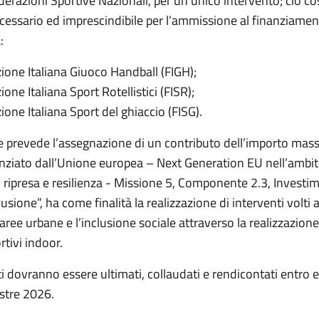
erazioni Sportive Nazionali, per un unico intervento; ciò co
ecessario ed imprescindibile per l’ammissione al finanziamen
:
ione Italiana Giuoco Handball (FIGH);
one Italiana Sport Rotellistici (FISR);
ione Italiana Sport del ghiaccio (FISG).
he prevede l’assegnazione di un contributo dell’importo mas
nanziato dall’Unione europea – Next Generation EU nell’ambi
i ripresa e resilienza - Missione 5, Componente 2.3, Investi
usione”, ha come finalità la realizzazione di interventi volti a
aree urbane e l’inclusione sociale attraverso la realizzazione
rtivi indoor.
ti dovranno essere ultimati, collaudati e rendicontati entro e 
stre 2026.