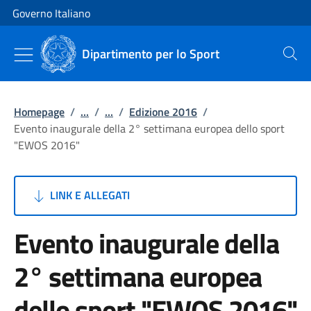
Vai al contenuto
Vai alla navigazione del sito
Governo Italiano
Dipartimento per lo Sport
Cerca
Homepage
/
...
/
...
/
Edizione 2016
/
Evento inaugurale della 2° settimana europea dello sport
"EWOS 2016"
LINK E ALLEGATI
Evento inaugurale della
2° settimana europea
dello sport "EWOS 2016"