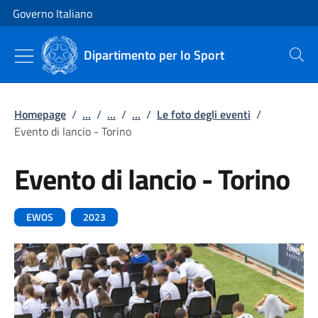
Vai al contenuto
Vai alla navigazione del sito
Governo Italiano
Dipartimento per lo Sport
Cerca
Homepage
/
...
/
...
/
...
/
Le foto degli eventi
/
Evento di lancio - Torino
Evento di lancio - Torino
EWOS
2023