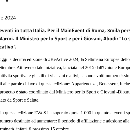
re 2024
eventi in tutta Italia. Per il MainEvent di Roma, 3mila per
Marmi. Il Ministro per lo Sport e per i Giovani, Abodi: “Lo 
cativo”.
oggi la decima edizione di #BeActive 2024, la Settimana Europea dello 
ettembre. Attraverso tale iniziativa, lanciata nel 2015 dall'Unione Europ
tività sportiva e gli stili di vita sani e attivi, si sono svolti numerosissi
rati alle parole chiave di questa edizione: Appartenenza, Benessere, Incl
 progetto è stato coordinato dal Ministero per lo Sport e Giovani -Dipar
zato da Sport e Salute.
, in questa edizione EWoS ha superato quota 1.000 in quanto a eventi spar
 numero destinato ad aumentare: il periodo di affiliazione e adesione alla
rminerà, infatti, il prossimo 15 ottobre.