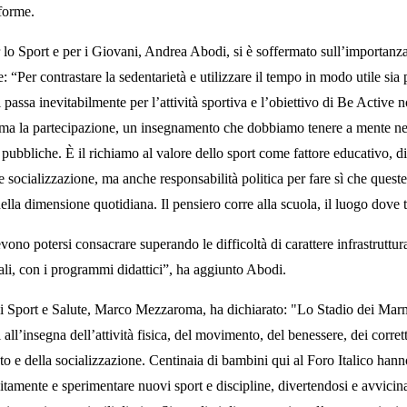
 forme.
r lo Sport e per i Giovani, Andrea Abodi, si è soffermato sull’importanza
 “Per contrastare la sedentarietà e utilizzare il tempo in modo utile sia p
 passa inevitabilmente per l’attività sportiva e l’obiettivo di Be Active n
ma la partecipazione, un insegnamento che dobbiamo tenere a mente ne
e pubbliche. È il richiamo al valore dello sport come fattore educativo, 
e socializzazione, ma anche responsabilità politica per fare sì che queste
nella dimensione quotidiana. Il pensiero corre alla scuola, il luogo dove 
vono potersi consacrare superando le difficoltà di carattere infrastruttura
rali, con i programmi didattici”, ha aggiunto Abodi.
di Sport e Salute, Marco Mezzaroma, ha dichiarato: "Lo Stadio dei Mar
all’insegna dell’attività fisica, del movimento, del benessere, dei corretti 
to e della socializzazione. Centinaia di bambini qui al Foro Italico han
uitamente e sperimentare nuovi sport e discipline, divertendosi e avvicin