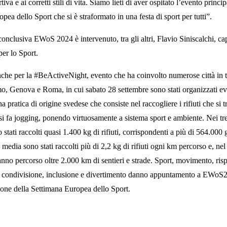
rtiva e ai corretti stili di vita. Siamo lieti di aver ospitato l’evento princi
pea dello Sport che si è straformato in una festa di sport per tutti”.
conclusiva EWoS 2024 è intervenuto, tra gli altri, Flavio Siniscalchi, ca
er lo Sport.
che per la #BeActiveNight, evento che ha coinvolto numerose città in t
o, Genova e Roma, in cui sabato 28 settembre sono stati organizzati even
a pratica di origine svedese che consiste nel raccogliere i rifiuti che si 
si fa jogging, ponendo virtuosamente a sistema sport e ambiente. Nei tr
no stati raccolti quasi 1.400 kg di rifiuti, corrispondenti a più di 564.00
 media sono stati raccolti più di 2,2 kg di rifiuti ogni km percorso e, nel
anno percorso oltre 2.000 km di sentieri e strade. Sport, movimento, risp
, condivisione, inclusione e divertimento danno appuntamento a EWoS2
one della Settimana Europea dello Sport.