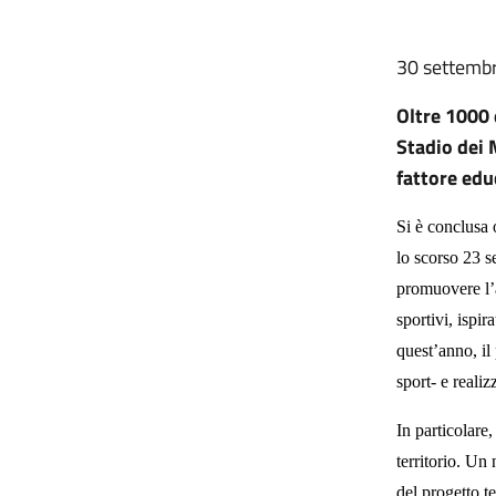
30 settemb
Oltre 1000 
Stadio dei 
fattore edu
Si è conclusa 
lo scorso 23 s
promuovere l’at
sportivi, ispi
quest’anno, il
sport- e realiz
In particolare
territorio. Un
del progetto te