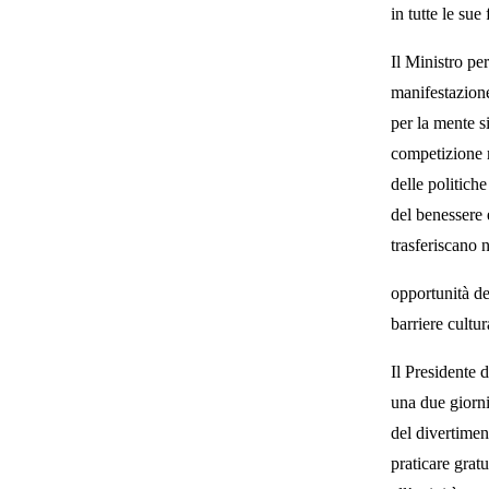
in tutte le sue
Il Ministro pe
manifestazione:
per la mente si
competizione 
delle politich
del benessere 
trasferiscano 
opportunità de
barriere cultu
Il Presidente 
una due giorni 
del divertimen
praticare grat