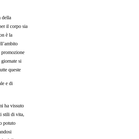
 della
er il corpo sia
on è la
ll’ambito
di promozione
 giornate si
tutte queste
le e di
mi ha vissuto
stili di vita,
no potuto
andosi