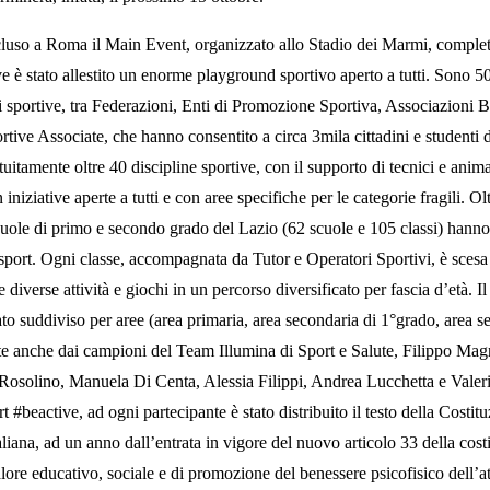
cluso a Roma il Main Event, organizzato allo Stadio dei Marmi, compl
e è stato allestito un enorme playground sportivo aperto a tutti. Sono 50
 sportive, tra Federazioni, Enti di Promozione Sportiva, Associazioni 
rtive Associate, che hanno consentito a circa 3mila cittadini e studenti 
tuitamente oltre 40 discipline sportive, con il supporto di tecnici e anima
n iniziative aperte a tutti e con aree specifiche per le categorie fragili. O
cuole di primo e secondo grado del Lazio (62 scuole e 105 classi) hanno
 sport. Ogni classe, accompagnata da Tutor e Operatori Sportivi, è sces
 diverse attività e giochi in un percorso diversificato per fascia d’età. Il
to suddiviso per aree (area primaria, area secondaria di 1°grado, area s
e anche dai campioni del Team Illumina di Sport e Salute, Filippo Mag
Rosolino, Manuela Di Centa, Alessia Filippi, Andrea Lucchetta e Valer
irt #beactive, ad ogni partecipante è stato distribuito il testo della Costit
liana, ad un anno dall’entrata in vigore del nuovo articolo 33 della cost
alore educativo, sociale e di promozione del benessere psicofisico dell’at