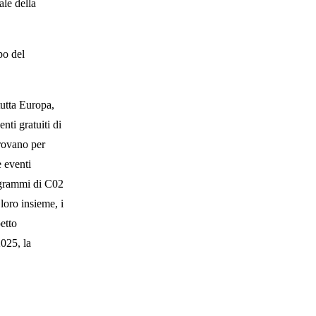
pale della
po del
utta Europa,
ti gratuiti di
trovano per
e eventi
0 grammi di C02
 loro insieme, i
etto
025, la