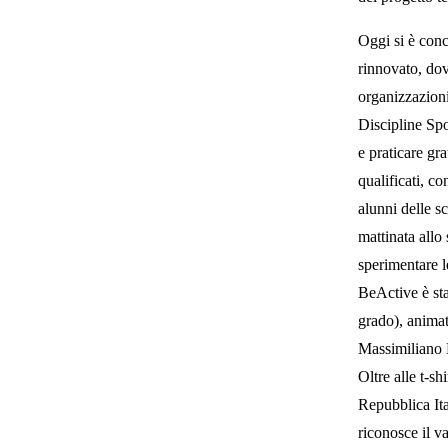
Oggi si è con
rinnovato, dov
organizzazioni
Discipline Spo
e praticare gra
qualificati, co
alunni delle s
mattinata allo
sperimentare le
BeActive è sta
grado), animat
Massimiliano 
Oltre alle t-sh
Repubblica Ita
riconosce il v