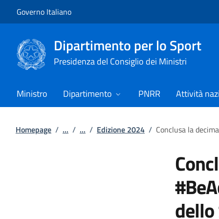
Vai al contenuto
Vai alla navigazione del sito
Governo Italiano
Dipartimento per lo Sport
Presidenza del Consiglio dei Ministri
Ministro
Dipartimento
PNRR
Attività naz
Homepage
/
...
/
...
/
Edizione 2024
/
Conclusa la decima
Concl
#BeAc
dello