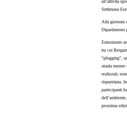
all’attività spo
Settimana Euro
Alla giornata 
Dipartimento p
Entusiasmo an
tra cui Bergam
“plogging”, un
strada mentre 
realizzati, so
risparmiata. In
partecipanti h
dell’ambiente
prossima edizi