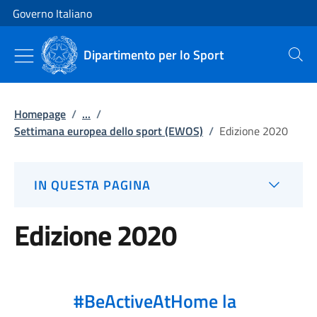
Vai al contenuto
Vai alla navigazione del sito
Governo Italiano
Dipartimento per lo Sport
Cerca
Homepage
/
...
/
Settimana europea dello sport (EWOS)
/
Edizione 2020
IN QUESTA PAGINA
Edizione 2020
#BeActiveAtHome la