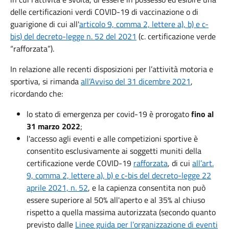
delle certificazioni verdi COVID-19 di vaccinazione o di
guarigione di cui all'
articolo 9, comma 2, lettere a), b) e c-
bis) del decreto-legge n. 52 del 2021
(c. certificazione verde
“rafforzata”).
In relazione alle recenti disposizioni per l’attività motoria e
sportiva, si rimanda
all’Avviso del 31 dicembre 2021
,
ricordando che:
lo stato di emergenza per covid-19 è prorogato
fino al
31 marzo 2022
;
l'accesso agli eventi e alle competizioni sportive è
consentito esclusivamente ai soggetti muniti della
certificazione verde COVID-19
rafforzata
, di cui
all’art.
9, comma 2, lettere a), b) e c-bis del decreto-legge 22
aprile 2021, n. 52
, e la capienza consentita non può
essere superiore al 50% all'aperto e al 35% al chiuso
rispetto a quella massima autorizzata (secondo quanto
previsto dalle
Linee guida per l’organizzazione di eventi