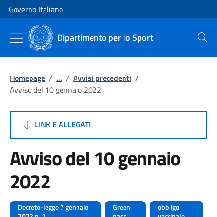
Vai al contenuto
Vai alla navigazione del sito
Governo Italiano
Dipartimento per lo Sport
Cerca
Homepage
/
...
/
Avvisi precedenti
/
Avviso del 10 gennaio 2022
LINK E ALLEGATI
Avviso del 10 gennaio
2022
Decreto-legge 7 gennaio
Green
obbligo
2022 n. 1
pass
vaccinale