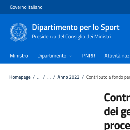
Vai al contenuto
Vai alla navigazione del sito
Governo Italiano
Dipartimento per lo Sport
Presidenza del Consiglio dei Ministri
Ministro
Dipartimento
PNRR
Attività naz
Homepage
/
...
/
...
/
Anno 2022
/
Contributo a fondo per
Contr
dei g
proce