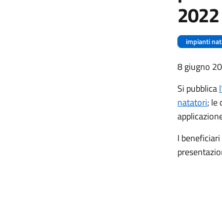
2022
impianti nat
8 giugno 2
Si pubblica
natatori
; l
applicazion
I beneficiari
presentazio