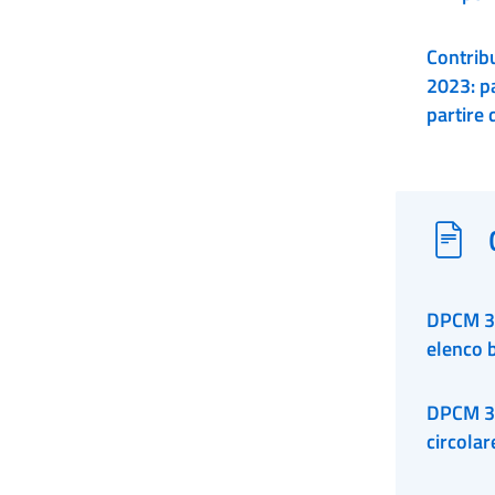
Contrib
2023: p
partire 
DPCM 30
elenco b
DPCM 30
circolar