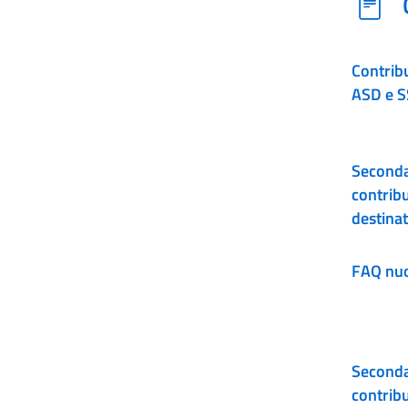
Contrib
ASD e 
Seconda
contrib
destina
dell’er
FAQ nuo
Seconda
contrib