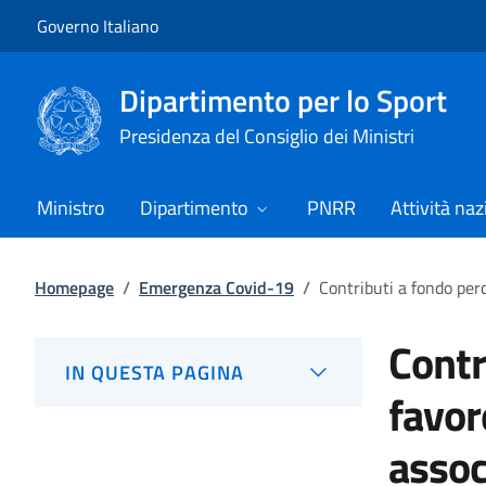
Vai al contenuto
Vai alla navigazione del sito
Governo Italiano
Dipartimento per lo Sport
Presidenza del Consiglio dei Ministri
Ministro
Dipartimento
PNRR
Attività naz
Homepage
/
Emergenza Covid-19
/
Contributi a fondo perd
Contr
IN QUESTA PAGINA
favor
assoc