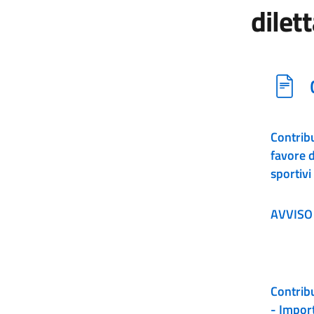
dilet
Contrib
favore d
sportivi
AVVISO
Contrib
- Import