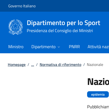
Vai al contenuto
Vai alla navigazione del sito
Governo Italiano
Dipartimento per lo Sport
Presidenza del Consiglio dei Ministri
Ministro
Dipartimento
PNRR
Attività naz
Homepage
/
...
/
Normativa di riferimento
/
Nazionale
Nazio
epidemia
Pubblichiamo