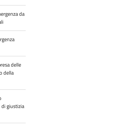
mergenza da
li
ergenza
presa delle
o della
o
di giustizia