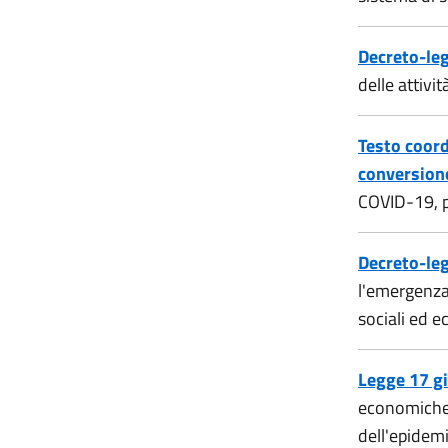
Decreto-leg
delle attivit
Testo coord
conversione
COVID-19, per
Decreto-leg
l'emergenza 
sociali ed 
Legge 17 g
economiche e
dell'epidem