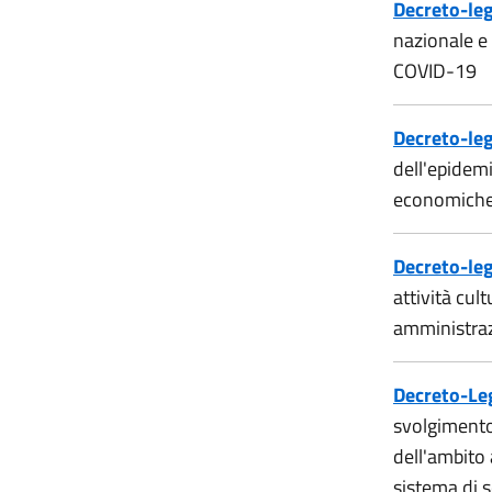
Decreto-le
nazionale e 
COVID-19
Decreto-le
dell'epidemi
economiche 
Decreto-leg
attività cul
amministrazi
Decreto-Le
svolgimento
dell'ambito 
sistema di 