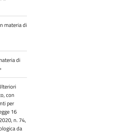
in materia di
materia di
»
Ulteriori
to, con
nti per
legge 16
2020, n. 74,
ologica da