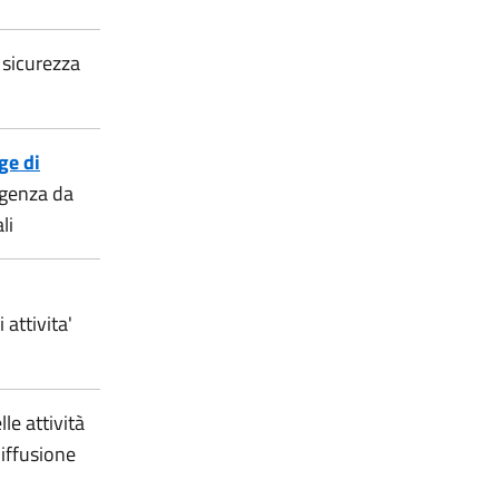
 sicurezza
ge di
rgenza da
li
attivita'
le attività
diffusione