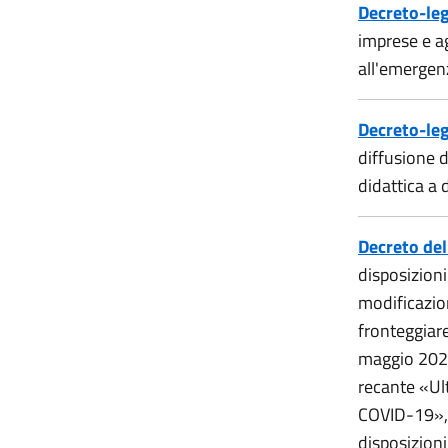
Decreto-le
imprese e ag
all'emerge
Decreto-le
diffusione d
didattica a
Decreto del
disposizion
modificazio
fronteggiar
maggio 2020,
recante «Ul
COVID-19», 
disposizioni