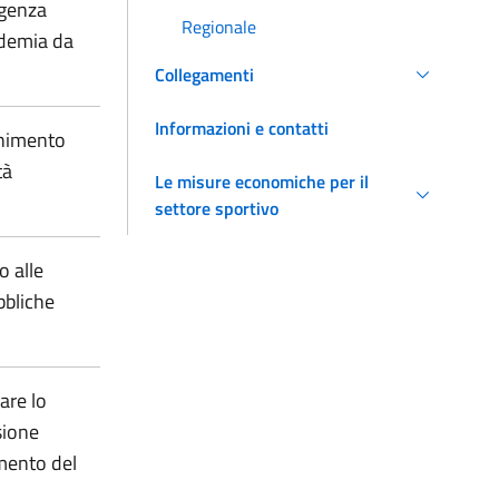
rgenza
Regionale
idemia da
Collegamenti
Informazioni e contatti
enimento
tà
Le misure economiche per il
settore sportivo
o alle
bbliche
are lo
sione
amento del