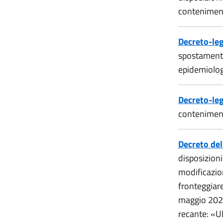
contenimen
Decreto-leg
spostamenti
epidemiolo
Decreto-leg
contenimen
Decreto del
disposizion
modificazion
fronteggiar
maggio 2020,
recante: «U