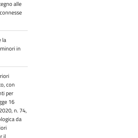
tegno alle
i, connesse
 la
 minori in
riori
to, con
ti per
gge 16
2020, n. 74,
ologica da
ori
 il