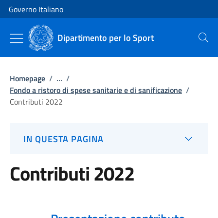
Vai al contenuto
Vai alla navigazione del sito
Governo Italiano
Dipartimento per lo Sport
Cerca
Homepage
/
...
/
Fondo a ristoro di spese sanitarie e di sanificazione
/
Contributi 2022
IN QUESTA PAGINA
Contributi 2022